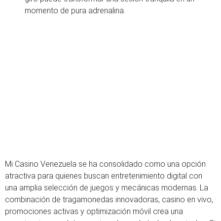
momento de pura adrenalina.
Conclusión: una
plataforma diseñada
para el
entretenimiento
moderno
Mi Casino Venezuela se ha consolidado como una opción
atractiva para quienes buscan entretenimiento digital con
una amplia selección de juegos y mecánicas modernas. La
combinación de tragamonedas innovadoras, casino en vivo,
promociones activas y optimización móvil crea una