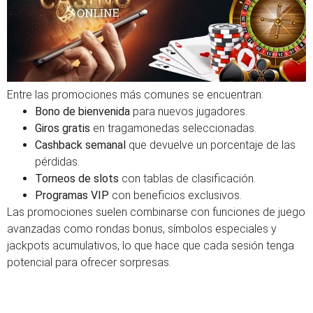
Entre las promociones más comunes se encuentran:
Bono de bienvenida
para nuevos jugadores.
Giros gratis
en tragamonedas seleccionadas.
Cashback semanal
que devuelve un porcentaje de las
pérdidas.
Torneos de slots
con tablas de clasificación.
Programas VIP
con beneficios exclusivos.
Las promociones suelen combinarse con funciones de juego
avanzadas como rondas bonus, símbolos especiales y
jackpots acumulativos, lo que hace que cada sesión tenga
potencial para ofrecer sorpresas.
Interfaz clara y