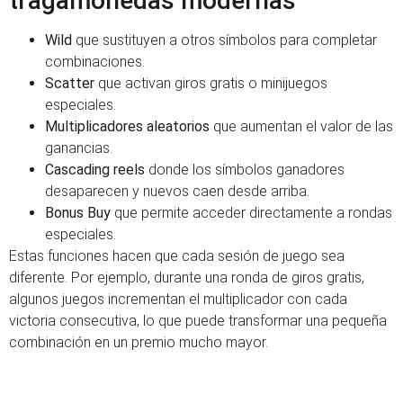
tragamonedas modernas
Wild
que sustituyen a otros símbolos para completar
combinaciones.
Scatter
que activan giros gratis o minijuegos
especiales.
Multiplicadores aleatorios
que aumentan el valor de las
ganancias.
Cascading reels
donde los símbolos ganadores
desaparecen y nuevos caen desde arriba.
Bonus Buy
que permite acceder directamente a rondas
especiales.
Estas funciones hacen que cada sesión de juego sea
diferente. Por ejemplo, durante una ronda de giros gratis,
algunos juegos incrementan el multiplicador con cada
victoria consecutiva, lo que puede transformar una pequeña
combinación en un premio mucho mayor.
RTP y volatilidad: