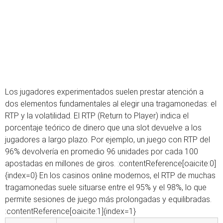
equilibrio entre
diversión y potencial
de ganancias
Los jugadores experimentados suelen prestar atención a
dos elementos fundamentales al elegir una tragamonedas: el
RTP y la volatilidad. El RTP (Return to Player) indica el
porcentaje teórico de dinero que una slot devuelve a los
jugadores a largo plazo. Por ejemplo, un juego con RTP del
96% devolvería en promedio 96 unidades por cada 100
apostadas en millones de giros. :contentReference[oaicite:0]
{index=0} En los casinos online modernos, el RTP de muchas
tragamonedas suele situarse entre el 95% y el 98%, lo que
permite sesiones de juego más prolongadas y equilibradas.
:contentReference[oaicite:1]{index=1}