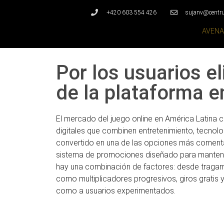
+420 603 554 426
sujanv@centr
AVENA
Por los usuarios e
de la plataforma e
El mercado del juego online en América Latina 
digitales que combinen entretenimiento, tecnol
convertido en una de las opciones más comentada
sistema de promociones diseñado para mantener
hay una combinación de factores: desde traga
como multiplicadores progresivos, giros gratis 
como a usuarios experimentados.
Amplia variedad d