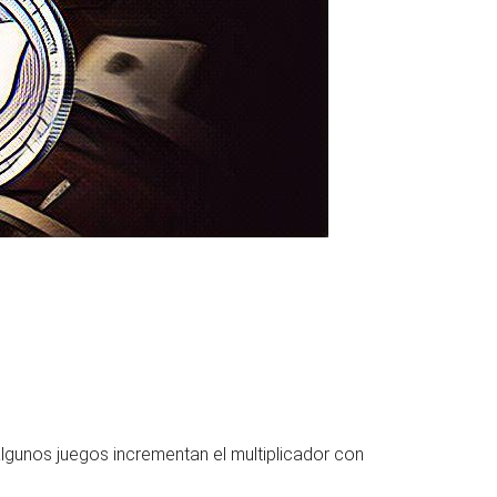
algunos juegos incrementan el multiplicador con