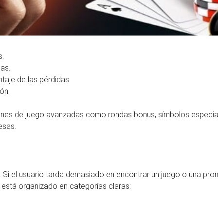
s.
as.
taje de las pérdidas.
ón.
nes de juego avanzadas como rondas bonus, símbolos especiale
esas.
avegación intuitiva
 Si el usuario tarda demasiado en encontrar un juego o una promo
o está organizado en categorías claras: