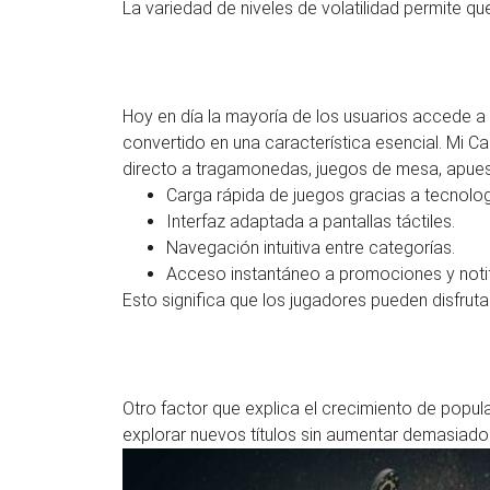
La variedad de niveles de volatilidad permite q
Experiencia móvi
Hoy en día la mayoría de los usuarios accede a l
convertido en una característica esencial. Mi 
directo a tragamonedas, juegos de mesa, apuest
Carga rápida de juegos gracias a tecnolo
Interfaz adaptada a pantallas táctiles.
Navegación intuitiva entre categorías.
Acceso instantáneo a promociones y noti
Esto significa que los jugadores pueden disfruta
Bonos y promoci
Otro factor que explica el crecimiento de popu
explorar nuevos títulos sin aumentar demasiado 