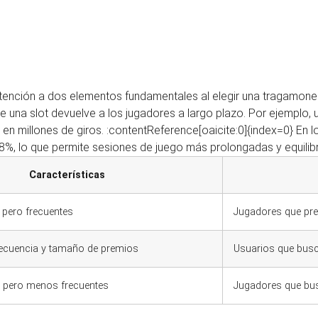
 equilibrio entre diversió
nción a dos elementos fundamentales al elegir una tragamonedas:
ue una slot devuelve a los jugadores a largo plazo. Por ejemplo,
 millones de giros. :contentReference[oaicite:0]{index=0} En 
8%, lo que permite sesiones de juego más prolongadas y equilib
Características
pero frecuentes
Jugadores que pref
 frecuencia y tamaño de premios
Usuarios que busc
 pero menos frecuentes
Jugadores que bu