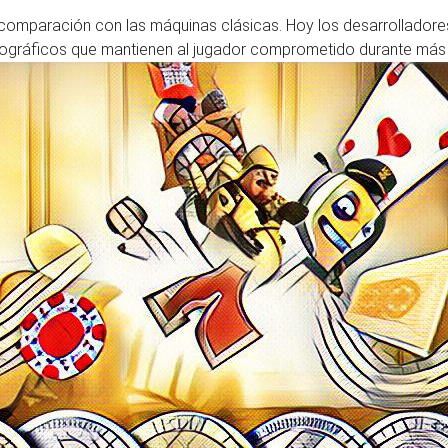
comparación con las máquinas clásicas. Hoy los desarrollador
atográficos que mantienen al jugador comprometido durante más