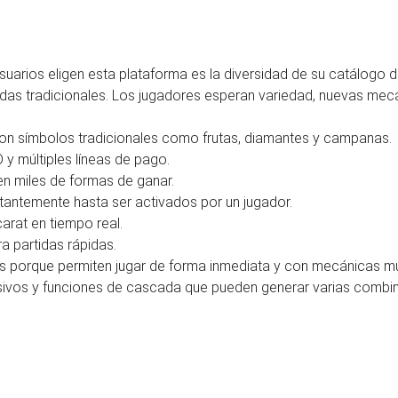
usuarios eligen esta plataforma es la diversidad de su catálogo
 tradicionales. Los jugadores esperan variedad, nuevas mecáni
con símbolos tradicionales como frutas, diamantes y campanas.
y múltiples líneas de pago.
n miles de formas de ganar.
ntemente hasta ser activados por un jugador.
arat en tiempo real.
a partidas rápidas.
porque permiten jugar de forma inmediata y con mecánicas muy
nsivos y funciones de cascada que pueden generar varias combi
nas que hacen cada gi