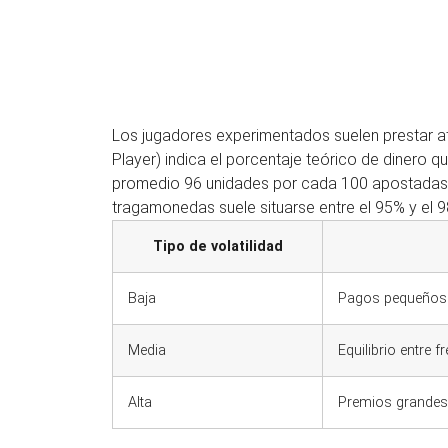
RTP y volatilidad:
ganancias
Los jugadores experimentados suelen prestar ate
Player) indica el porcentaje teórico de dinero q
promedio 96 unidades por cada 100 apostadas en
tragamonedas suele situarse entre el 95% y el 9
Tipo de volatilidad
Baja
Pagos pequeños 
Media
Equilibrio entre
Alta
Premios grandes