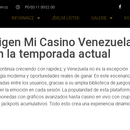
um.cz
PO-SO 11:00-22:00
INFORMACE
JÍDELNÍ LÍSTEK
GALERIE
KO
ligen Mi Casino Venezuela
n la temporada actual
continúa creciendo con rapidez, y Venezuela no es la excepció
ogía moderna y oportunidades reales de ganar. En este escenari
s entre los usuarios, gracias a su amplia biblioteca de juegos,
 la emoción en cada sesión. La popularidad de esta plataforma
monedas con gráficos avanzados hasta casino en vivo con cru
y jackpots acumulativos. Todo esto crea una experiencia dinámic
e juegos para todos los 