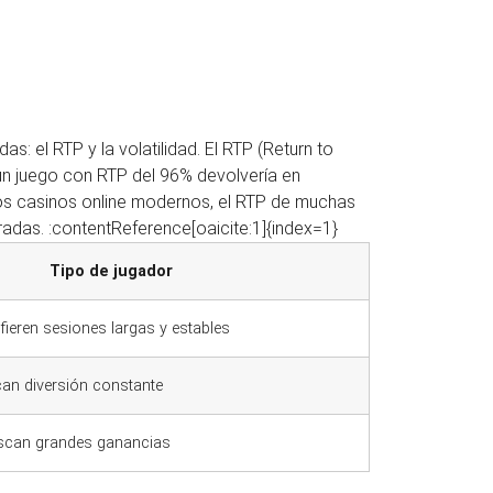
n y potencial de
 el RTP y la volatilidad. El RTP (Return to
 un juego con RTP del 96% devolvería en
los casinos online modernos, el RTP de muchas
radas. :contentReference[oaicite:1]{index=1}
Tipo de jugador
ieren sesiones largas y estables
an diversión constante
scan grandes ganancias