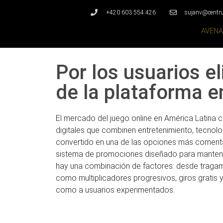
+420 603 554 426
sujanv@centr
AVENA
Por los usuarios e
de la plataforma e
El mercado del juego online en América Latina 
digitales que combinen entretenimiento, tecnol
convertido en una de las opciones más comentada
sistema de promociones diseñado para mantener
hay una combinación de factores: desde traga
como multiplicadores progresivos, giros gratis 
como a usuarios experimentados.
Amplia variedad d