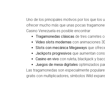
jugador
Uno de los principales motivos por los que los 
ofrecer mucho más que unas pocas tragamonedas
Casino Venezuela es posible encontrar:
Tragamonedas clásicas
de tres carretes 
Video slots modernas
con animaciones 3D 
Slots con mecánica Megaways
que ofrece
Jackpots progresivos
que aumentan consta
Casino en vivo
con ruleta, blackjack y bacc
Juegos de mesa digitales
optimizados par
Las tragamonedas son especialmente populares 
gratis con multiplicadores, símbolos Wild expa
Mecánicas moder
emocionante