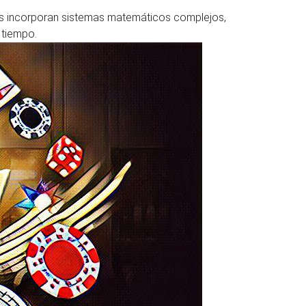
es incorporan sistemas matemáticos complejos,
 tiempo.