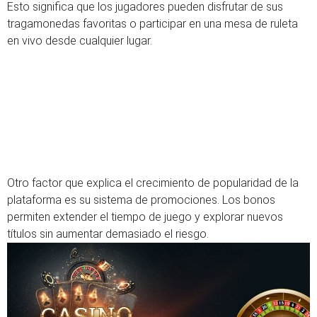
Esto significa que los jugadores pueden disfrutar de sus
tragamonedas favoritas o participar en una mesa de ruleta
en vivo desde cualquier lugar.
Bonos y promociones
que aumentan la
emoción
Otro factor que explica el crecimiento de popularidad de la
plataforma es su sistema de promociones. Los bonos
permiten extender el tiempo de juego y explorar nuevos
títulos sin aumentar demasiado el riesgo.