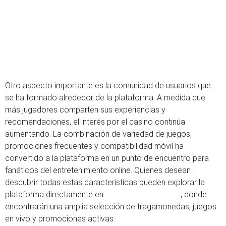
creciente de
jugadores en
Venezuela
Otro aspecto importante es la comunidad de usuarios que
se ha formado alrededor de la plataforma. A medida que
más jugadores comparten sus experiencias y
recomendaciones, el interés por el casino continúa
aumentando. La combinación de variedad de juegos,
promociones frecuentes y compatibilidad móvil ha
convertido a la plataforma en un punto de encuentro para
fanáticos del entretenimiento online. Quienes desean
descubrir todas estas características pueden explorar la
plataforma directamente en
https://mi-casino.org/
, donde
encontrarán una amplia selección de tragamonedas, juegos
en vivo y promociones activas.