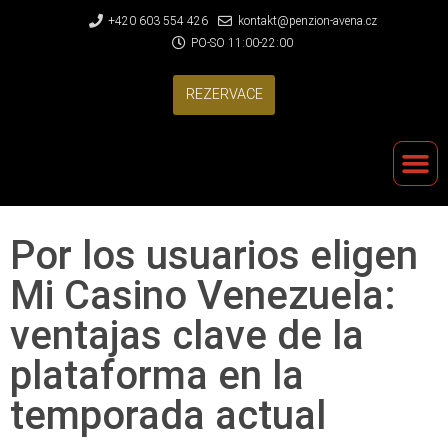
+420 603 554 426
kontakt@penzion-avena.cz
PO-SO 11:00-22:00
REZERVACE
Por los usuarios eligen
Mi Casino Venezuela:
ventajas clave de la
plataforma en la
temporada actual