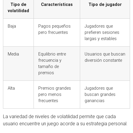
Tipo de
Características
Tipo de jugador
volatilidad
Baja
Pagos pequeños
Jugadores que
pero frecuentes
prefieren sesiones
largas y estables
Media
Equilibrio entre
Usuarios que buscan
frecuencia y
diversión constante
tamaño de
premios
Alta
Premios grandes
Jugadores que
pero menos
buscan grandes
frecuentes
ganancias
La variedad de niveles de volatilidad permite que cada
usuario encuentre un juego acorde a su estrategia personal.