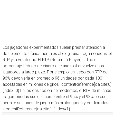
equilibrio entre
diversión y potencial
de ganancias
Los jugadores experimentados suelen prestar atención a
dos elementos fundamentales al elegir una tragamonedas: el
RTP y la volatilidad. El RTP (Return to Player) indica el
porcentaje teórico de dinero que una slot devuelve a los
jugadores a largo plazo. Por ejemplo, un juego con RTP del
96% devolvería en promedio 96 unidades por cada 100
apostadas en millones de giros. :contentReference[oaicite:0]
{index=0} En los casinos online modernos, el RTP de muchas
tragamonedas suele situarse entre el 95% y el 98%, lo que
permite sesiones de juego más prolongadas y equilibradas.
:contentReference[oaicite:1]{index=1}