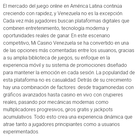
El mercado del juego online en América Latina continúa
creciendo con rapidez, y Venezuela no es la excepción.
Cada vez más jugadores buscan plataformas digitales que
combinen entretenimiento, tecnología moderna y
oportunidades reales de ganar. En este escenario
competitivo, Mi Casino Venezuela se ha convertido en una
de las opciones más comentadas entre los usuarios, gracias
a su amplia biblioteca de juegos, su enfoque en la
experiencia móvil y su sistema de promociones diseñado
para mantener la emoción en cada sesión. La popularidad de
esta plataforma no es casualidad. Detrás de su crecimiento
hay una combinación de factores: desde tragamonedas con
gráficos avanzados hasta casino en vivo con crupieres
reales, pasando por mecánicas modernas como
multiplicadores progresivos, giros gratis y jackpots
acumulativos. Todo esto crea una experiencia dinámica que
atrae tanto a jugadores principiantes como a usuarios
experimentados.