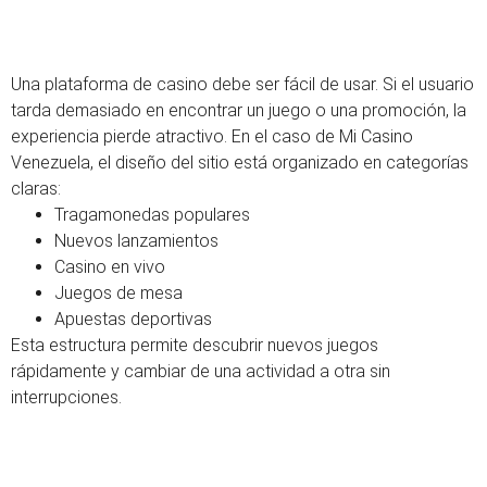
navegación intuitiva
Una plataforma de casino debe ser fácil de usar. Si el usuario
tarda demasiado en encontrar un juego o una promoción, la
experiencia pierde atractivo. En el caso de Mi Casino
Venezuela, el diseño del sitio está organizado en categorías
claras:
Tragamonedas populares
Nuevos lanzamientos
Casino en vivo
Juegos de mesa
Apuestas deportivas
Esta estructura permite descubrir nuevos juegos
rápidamente y cambiar de una actividad a otra sin
interrupciones.
Una comunidad