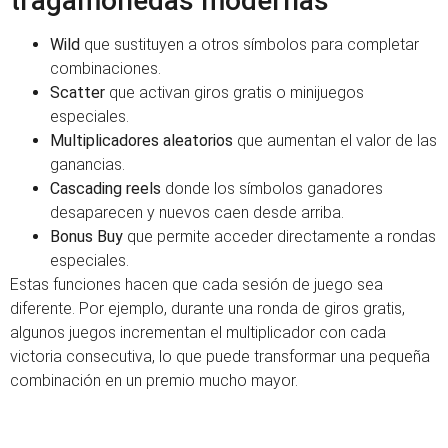
tragamonedas modernas
Wild
que sustituyen a otros símbolos para completar
combinaciones.
Scatter
que activan giros gratis o minijuegos
especiales.
Multiplicadores aleatorios
que aumentan el valor de las
ganancias.
Cascading reels
donde los símbolos ganadores
desaparecen y nuevos caen desde arriba.
Bonus Buy
que permite acceder directamente a rondas
especiales.
Estas funciones hacen que cada sesión de juego sea
diferente. Por ejemplo, durante una ronda de giros gratis,
algunos juegos incrementan el multiplicador con cada
victoria consecutiva, lo que puede transformar una pequeña
combinación en un premio mucho mayor.
RTP y volatilidad: