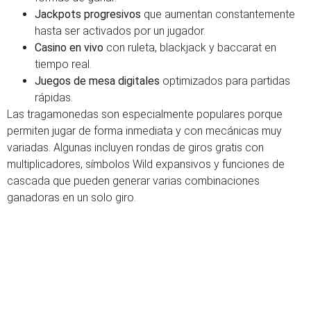
Jackpots progresivos
que aumentan constantemente
hasta ser activados por un jugador.
Casino en vivo
con ruleta, blackjack y baccarat en
tiempo real.
Juegos de mesa digitales
optimizados para partidas
rápidas.
Las tragamonedas son especialmente populares porque
permiten jugar de forma inmediata y con mecánicas muy
variadas. Algunas incluyen rondas de giros gratis con
multiplicadores, símbolos Wild expansivos y funciones de
cascada que pueden generar varias combinaciones
ganadoras en un solo giro.
Mecánicas modernas
que hacen cada giro
más emocionante