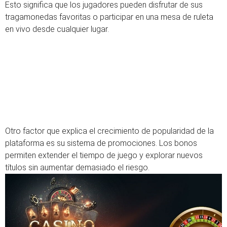
Esto significa que los jugadores pueden disfrutar de sus
tragamonedas favoritas o participar en una mesa de ruleta
en vivo desde cualquier lugar.
Bonos y promociones
que aumentan la
emoción
Otro factor que explica el crecimiento de popularidad de la
plataforma es su sistema de promociones. Los bonos
permiten extender el tiempo de juego y explorar nuevos
títulos sin aumentar demasiado el riesgo.