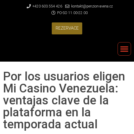
+420 603 554 426
kontakt@penzion-avena.cz
PO-SO 11:00-22:00
REZERVACE
Por los usuarios eligen
Mi Casino Venezuela:
ventajas clave de la
plataforma en la
temporada actual