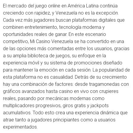
El mercado del juego online en América Latina continúa
creciendo con rapidez, y Venezuela no es la excepción.
Cada vez más jugadores buscan plataformas digitales que
combinen entretenimiento, tecnología moderna y
oportunidades reales de ganar. En este escenario
competitivo, Mi Casino Venezuela se ha convertido en una
de las opciones más comentadas entre los usuarios, gracias
a su amplia biblioteca de juegos, su enfoque en la
experiencia móvil y su sistema de promociones diseñado
para mantener la emoción en cada sesión. La popularidad de
esta plataforma no es casualidad. Detrás de su crecimiento
hay una combinación de factores: desde tragamonedas con
gráficos avanzados hasta casino en vivo con crupieres
reales, pasando por mecánicas modernas como
multiplicadores progresivos, giros gratis y jackpots
acumulativos. Todo esto crea una experiencia dinámica que
atrae tanto a jugadores principiantes como a usuarios
experimentados.