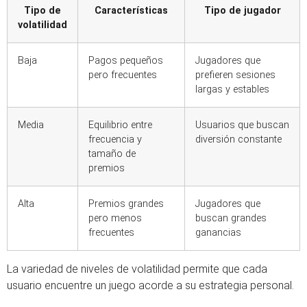
Tipo de
Características
Tipo de jugador
volatilidad
Baja
Pagos pequeños
Jugadores que
pero frecuentes
prefieren sesiones
largas y estables
Media
Equilibrio entre
Usuarios que buscan
frecuencia y
diversión constante
tamaño de
premios
Alta
Premios grandes
Jugadores que
pero menos
buscan grandes
frecuentes
ganancias
La variedad de niveles de volatilidad permite que cada
usuario encuentre un juego acorde a su estrategia personal.