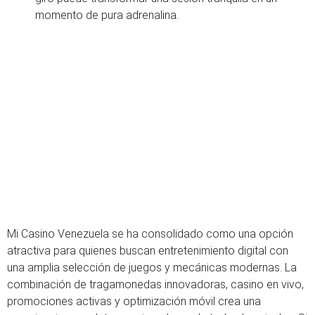
momento de pura adrenalina.
Conclusión: una
plataforma diseñada
para el
entretenimiento
moderno
Mi Casino Venezuela se ha consolidado como una opción
atractiva para quienes buscan entretenimiento digital con
una amplia selección de juegos y mecánicas modernas. La
combinación de tragamonedas innovadoras, casino en vivo,
promociones activas y optimización móvil crea una