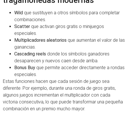
tragamonedas modernas
Wild
que sustituyen a otros símbolos para completar
combinaciones.
Scatter
que activan giros gratis o minijuegos
especiales.
Multiplicadores aleatorios
que aumentan el valor de las
ganancias.
Cascading reels
donde los símbolos ganadores
desaparecen y nuevos caen desde arriba.
Bonus Buy
que permite acceder directamente a rondas
especiales.
Estas funciones hacen que cada sesión de juego sea
diferente. Por ejemplo, durante una ronda de giros gratis,
algunos juegos incrementan el multiplicador con cada
victoria consecutiva, lo que puede transformar una pequeña
combinación en un premio mucho mayor.
RTP y volatilidad: