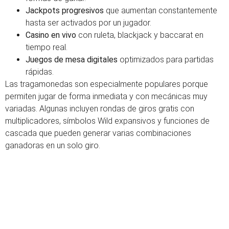
Jackpots progresivos
que aumentan constantemente
hasta ser activados por un jugador.
Casino en vivo
con ruleta, blackjack y baccarat en
tiempo real.
Juegos de mesa digitales
optimizados para partidas
rápidas.
Las tragamonedas son especialmente populares porque
permiten jugar de forma inmediata y con mecánicas muy
variadas. Algunas incluyen rondas de giros gratis con
multiplicadores, símbolos Wild expansivos y funciones de
cascada que pueden generar varias combinaciones
ganadoras en un solo giro.
Mecánicas modernas
que hacen cada giro
más emocionante