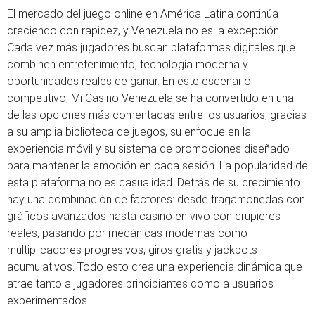
El mercado del juego online en América Latina continúa
creciendo con rapidez, y Venezuela no es la excepción.
Cada vez más jugadores buscan plataformas digitales que
combinen entretenimiento, tecnología moderna y
oportunidades reales de ganar. En este escenario
competitivo, Mi Casino Venezuela se ha convertido en una
de las opciones más comentadas entre los usuarios, gracias
a su amplia biblioteca de juegos, su enfoque en la
experiencia móvil y su sistema de promociones diseñado
para mantener la emoción en cada sesión. La popularidad de
esta plataforma no es casualidad. Detrás de su crecimiento
hay una combinación de factores: desde tragamonedas con
gráficos avanzados hasta casino en vivo con crupieres
reales, pasando por mecánicas modernas como
multiplicadores progresivos, giros gratis y jackpots
acumulativos. Todo esto crea una experiencia dinámica que
atrae tanto a jugadores principiantes como a usuarios
experimentados.