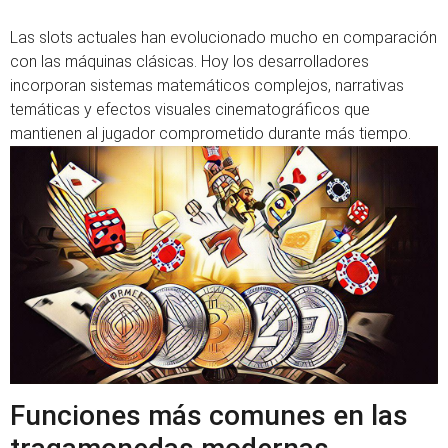
Las slots actuales han evolucionado mucho en comparación
con las máquinas clásicas. Hoy los desarrolladores
incorporan sistemas matemáticos complejos, narrativas
temáticas y efectos visuales cinematográficos que
mantienen al jugador comprometido durante más tiempo.
Funciones más comunes en las