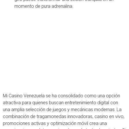
momento de pura adrenalina.
Conclusión: una
plataforma diseñada
para el
entretenimiento
moderno
Mi Casino Venezuela se ha consolidado como una opción
atractiva para quienes buscan entretenimiento digital con
una amplia selección de juegos y mecánicas modernas. La
combinación de tragamonedas innovadoras, casino en vivo,
promociones activas y optimización móvil crea una