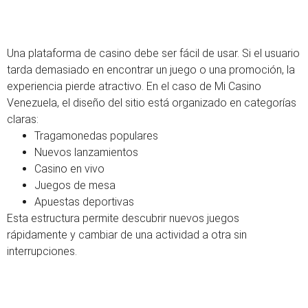
navegación intuitiva
Una plataforma de casino debe ser fácil de usar. Si el usuario
tarda demasiado en encontrar un juego o una promoción, la
experiencia pierde atractivo. En el caso de Mi Casino
Venezuela, el diseño del sitio está organizado en categorías
claras:
Tragamonedas populares
Nuevos lanzamientos
Casino en vivo
Juegos de mesa
Apuestas deportivas
Esta estructura permite descubrir nuevos juegos
rápidamente y cambiar de una actividad a otra sin
interrupciones.
Una comunidad