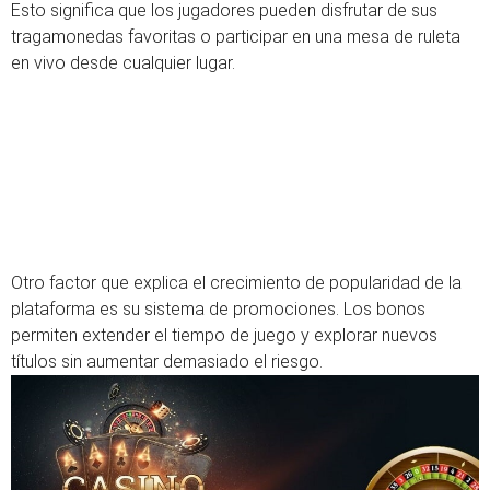
Esto significa que los jugadores pueden disfrutar de sus
tragamonedas favoritas o participar en una mesa de ruleta
en vivo desde cualquier lugar.
Bonos y promociones
que aumentan la
emoción
Otro factor que explica el crecimiento de popularidad de la
plataforma es su sistema de promociones. Los bonos
permiten extender el tiempo de juego y explorar nuevos
títulos sin aumentar demasiado el riesgo.