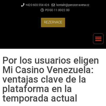
+420 603 554 426
kontakt@penzion-avena.cz
PO-SO 11:00-22:00
REZERVACE
Por los usuarios eligen
Mi Casino Venezuela:
ventajas clave de la
plataforma en la
temporada actual