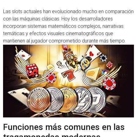
Las slots actuales han evolucionado mucho en comparación
con las máquinas clásicas. Hoy los desarrolladores
incorporan sistemas matemáticos complejos, narrativas
temáticas y efectos visuales cinematográficos que
mantienen al jugador comprometido durante más tiempo.
Funciones más comunes en las