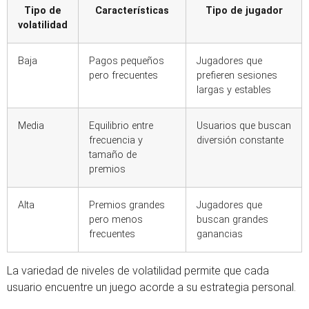
Tipo de
Características
Tipo de jugador
volatilidad
Baja
Pagos pequeños
Jugadores que
pero frecuentes
prefieren sesiones
largas y estables
Media
Equilibrio entre
Usuarios que buscan
frecuencia y
diversión constante
tamaño de
premios
Alta
Premios grandes
Jugadores que
pero menos
buscan grandes
frecuentes
ganancias
La variedad de niveles de volatilidad permite que cada
usuario encuentre un juego acorde a su estrategia personal.