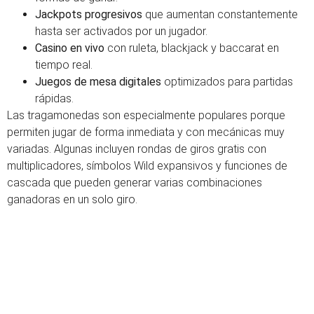
Jackpots progresivos
que aumentan constantemente
hasta ser activados por un jugador.
Casino en vivo
con ruleta, blackjack y baccarat en
tiempo real.
Juegos de mesa digitales
optimizados para partidas
rápidas.
Las tragamonedas son especialmente populares porque
permiten jugar de forma inmediata y con mecánicas muy
variadas. Algunas incluyen rondas de giros gratis con
multiplicadores, símbolos Wild expansivos y funciones de
cascada que pueden generar varias combinaciones
ganadoras en un solo giro.
Mecánicas modernas
que hacen cada giro
más emocionante