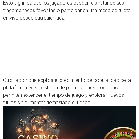
Esto significa que los jugadores pueden disfrutar de sus
tragamonedas favoritas o participar en una mesa de ruleta
en vivo desde cualquier lugar.
Bonos y promociones
que aumentan la
emoción
Otro factor que explica el crecimiento de popularidad de la
plataforma es su sistema de promociones. Los bonos
permiten extender el tiempo de juego y explorar nuevos
títulos sin aumentar demasiado el riesgo.