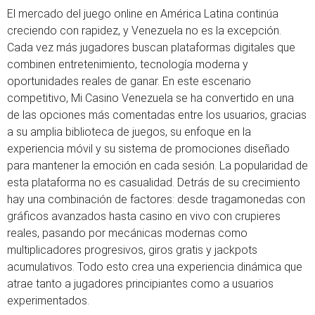
El mercado del juego online en América Latina continúa
creciendo con rapidez, y Venezuela no es la excepción.
Cada vez más jugadores buscan plataformas digitales que
combinen entretenimiento, tecnología moderna y
oportunidades reales de ganar. En este escenario
competitivo, Mi Casino Venezuela se ha convertido en una
de las opciones más comentadas entre los usuarios, gracias
a su amplia biblioteca de juegos, su enfoque en la
experiencia móvil y su sistema de promociones diseñado
para mantener la emoción en cada sesión. La popularidad de
esta plataforma no es casualidad. Detrás de su crecimiento
hay una combinación de factores: desde tragamonedas con
gráficos avanzados hasta casino en vivo con crupieres
reales, pasando por mecánicas modernas como
multiplicadores progresivos, giros gratis y jackpots
acumulativos. Todo esto crea una experiencia dinámica que
atrae tanto a jugadores principiantes como a usuarios
experimentados.