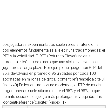
equilibrio entre
diversión y potencial
de ganancias
Los jugadores experimentados suelen prestar atención a
dos elementos fundamentales al elegir una tragamonedas: el
RTP y la volatilidad. El RTP (Return to Player) indica el
porcentaje teórico de dinero que una slot devuelve a los
jugadores a largo plazo. Por ejemplo, un juego con RTP del
96% devolvería en promedio 96 unidades por cada 100
apostadas en millones de giros. :contentReference[oaicite:0]
{index=0} En los casinos online modernos, el RTP de muchas
tragamonedas suele situarse entre el 95% y el 98%, lo que
permite sesiones de juego más prolongadas y equilibradas.
:contentReference[oaicite:1]{index=1}