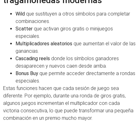
tragamonedas modernas
Wild
que sustituyen a otros símbolos para completar
combinaciones.
Scatter
que activan giros gratis o minijuegos
especiales.
Multiplicadores aleatorios
que aumentan el valor de las
ganancias.
Cascading reels
donde los símbolos ganadores
desaparecen y nuevos caen desde arriba.
Bonus Buy
que permite acceder directamente a rondas
especiales.
Estas funciones hacen que cada sesión de juego sea
diferente. Por ejemplo, durante una ronda de giros gratis,
algunos juegos incrementan el multiplicador con cada
victoria consecutiva, lo que puede transformar una pequeña
combinación en un premio mucho mayor.
RTP y volatilidad: