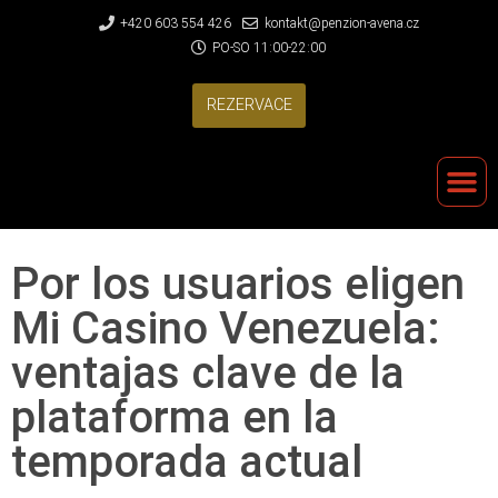
+420 603 554 426
kontakt@penzion-avena.cz
PO-SO 11:00-22:00
REZERVACE
Por los usuarios eligen
Mi Casino Venezuela:
ventajas clave de la
plataforma en la
temporada actual