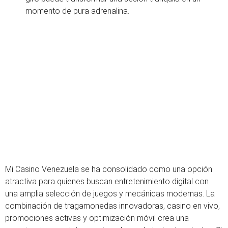
momento de pura adrenalina.
Conclusión: una
plataforma diseñada
para el
entretenimiento
moderno
Mi Casino Venezuela se ha consolidado como una opción
atractiva para quienes buscan entretenimiento digital con
una amplia selección de juegos y mecánicas modernas. La
combinación de tragamonedas innovadoras, casino en vivo,
promociones activas y optimización móvil crea una