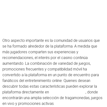
creciente de
jugadores en
Venezuela
Otro aspecto importante es la comunidad de usuarios que
se ha formado alrededor de la plataforma. A medida que
más jugadores comparten sus experiencias y
recomendaciones, el interés por el casino continúa
aumentando. La combinación de variedad de juegos,
promociones frecuentes y compatibilidad móvil ha
convertido a la plataforma en un punto de encuentro para
fanáticos del entretenimiento online. Quienes desean
descubrir todas estas características pueden explorar la
plataforma directamente en
https://mi-casino.org/
, donde
encontrarán una amplia selección de tragamonedas, juegos
en vivo y promociones activas.