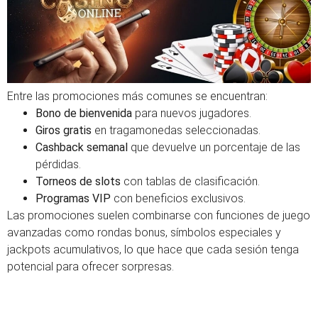
Entre las promociones más comunes se encuentran:
Bono de bienvenida
para nuevos jugadores.
Giros gratis
en tragamonedas seleccionadas.
Cashback semanal
que devuelve un porcentaje de las
pérdidas.
Torneos de slots
con tablas de clasificación.
Programas VIP
con beneficios exclusivos.
Las promociones suelen combinarse con funciones de juego
avanzadas como rondas bonus, símbolos especiales y
jackpots acumulativos, lo que hace que cada sesión tenga
potencial para ofrecer sorpresas.
Interfaz clara y