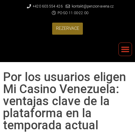
+420 603 554 426
kontakt@penzion-avena.cz
PO-SO 11:00-22:00
REZERVACE
Por los usuarios eligen
Mi Casino Venezuela:
ventajas clave de la
plataforma en la
temporada actual