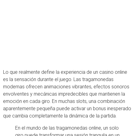
Impresiones de juego:
adrenalina y
entretenimiento
constante
Lo que realmente define la experiencia de un casino online
es la sensación durante el juego. Las tragamonedas
modernas ofrecen animaciones vibrantes, efectos sonoros
envolventes y mecánicas impredecibles que mantienen la
emoción en cada giro. En muchas slots, una combinación
aparentemente pequeña puede activar un bonus inesperado
que cambia completamente la dinámica de la partida.
En el mundo de las tragamonedas online, un solo
giro puede transformar una sesión tranquila en un