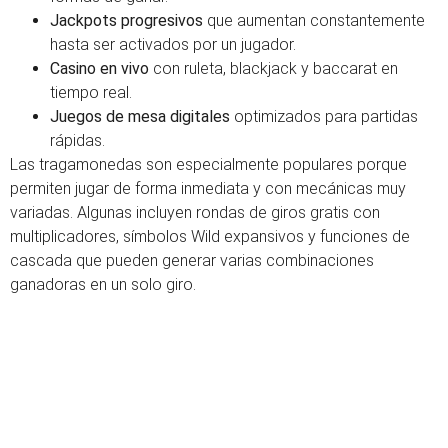
Jackpots progresivos
que aumentan constantemente
hasta ser activados por un jugador.
Casino en vivo
con ruleta, blackjack y baccarat en
tiempo real.
Juegos de mesa digitales
optimizados para partidas
rápidas.
Las tragamonedas son especialmente populares porque
permiten jugar de forma inmediata y con mecánicas muy
variadas. Algunas incluyen rondas de giros gratis con
multiplicadores, símbolos Wild expansivos y funciones de
cascada que pueden generar varias combinaciones
ganadoras en un solo giro.
Mecánicas modernas
que hacen cada giro
más emocionante