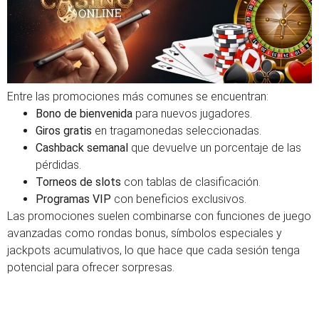
Entre las promociones más comunes se encuentran:
Bono de bienvenida
para nuevos jugadores.
Giros gratis
en tragamonedas seleccionadas.
Cashback semanal
que devuelve un porcentaje de las
pérdidas.
Torneos de slots
con tablas de clasificación.
Programas VIP
con beneficios exclusivos.
Las promociones suelen combinarse con funciones de juego
avanzadas como rondas bonus, símbolos especiales y
jackpots acumulativos, lo que hace que cada sesión tenga
potencial para ofrecer sorpresas.
Interfaz clara y