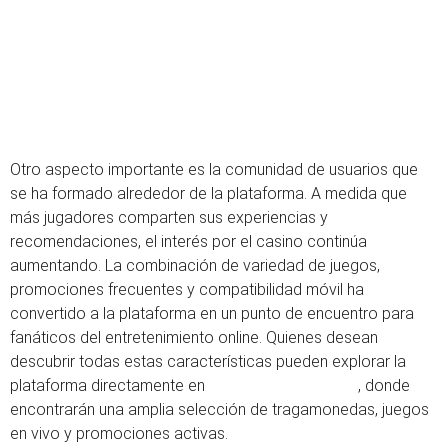
creciente de
jugadores en
Venezuela
Otro aspecto importante es la comunidad de usuarios que
se ha formado alrededor de la plataforma. A medida que
más jugadores comparten sus experiencias y
recomendaciones, el interés por el casino continúa
aumentando. La combinación de variedad de juegos,
promociones frecuentes y compatibilidad móvil ha
convertido a la plataforma en un punto de encuentro para
fanáticos del entretenimiento online. Quienes desean
descubrir todas estas características pueden explorar la
plataforma directamente en
https://mi-casino.org/
, donde
encontrarán una amplia selección de tragamonedas, juegos
en vivo y promociones activas.