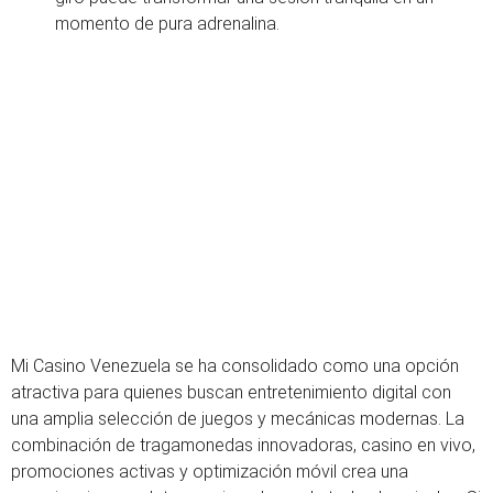
momento de pura adrenalina.
Conclusión: una
plataforma diseñada
para el
entretenimiento
moderno
Mi Casino Venezuela se ha consolidado como una opción
atractiva para quienes buscan entretenimiento digital con
una amplia selección de juegos y mecánicas modernas. La
combinación de tragamonedas innovadoras, casino en vivo,
promociones activas y optimización móvil crea una