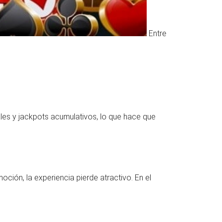
Entre
s y jackpots acumulativos, lo que hace que
ción, la experiencia pierde atractivo. En el