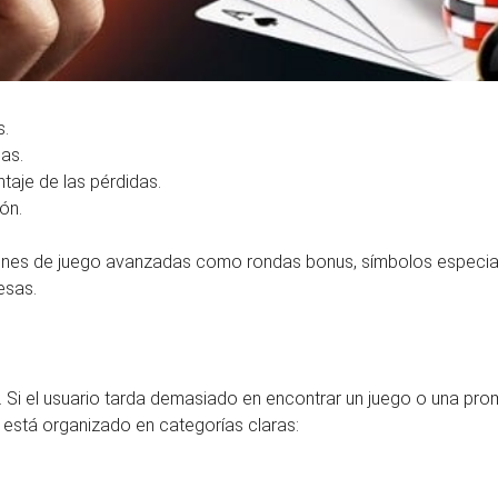
s.
as.
taje de las pérdidas.
ón.
nes de juego avanzadas como rondas bonus, símbolos especiale
esas.
avegación intuitiva
 Si el usuario tarda demasiado en encontrar un juego o una promo
o está organizado en categorías claras: