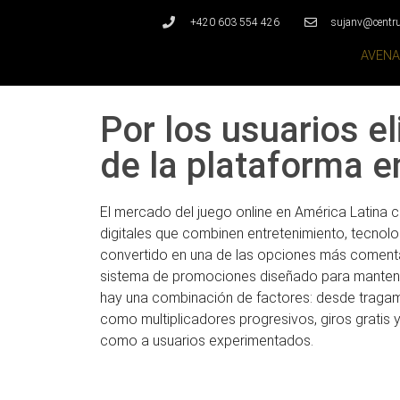
+420 603 554 426
sujanv@centr
AVENA
Por los usuarios e
de la plataforma e
El mercado del juego online en América Latina 
digitales que combinen entretenimiento, tecnol
convertido en una de las opciones más comentada
sistema de promociones diseñado para mantener
hay una combinación de factores: desde traga
como multiplicadores progresivos, giros gratis 
como a usuarios experimentados.
Amplia variedad d