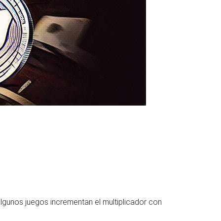
algunos juegos incrementan el multiplicador con