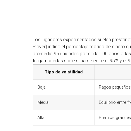
RTP y volatilidad:
ganancias
Los jugadores experimentados suelen prestar ate
Player) indica el porcentaje teórico de dinero q
promedio 96 unidades por cada 100 apostadas en
tragamonedas suele situarse entre el 95% y el 9
Tipo de volatilidad
Baja
Pagos pequeños 
Media
Equilibrio entre
Alta
Premios grandes