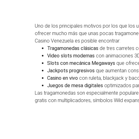
jugador
Uno de los principales motivos por los que los 
ofrecer mucho más que unas pocas tragamonedas
Casino Venezuela es posible encontrar:
Tragamonedas clásicas
de tres carretes 
Video slots modernas
con animaciones 3D 
Slots con mecánica Megaways
que ofrece
Jackpots progresivos
que aumentan consta
Casino en vivo
con ruleta, blackjack y bacc
Juegos de mesa digitales
optimizados par
Las tragamonedas son especialmente populares 
gratis con multiplicadores, símbolos Wild expa
Mecánicas moder
emocionante