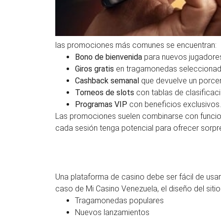
las promociones más comunes se encuentran:
Bono de bienvenida
para nuevos jugadore
Giros gratis
en tragamonedas seleccionad
Cashback semanal
que devuelve un porcen
Torneos de slots
con tablas de clasificaci
Programas VIP
con beneficios exclusivos.
Las promociones suelen combinarse con funcio
cada sesión tenga potencial para ofrecer sorpr
Interfaz clara y n
Una plataforma de casino debe ser fácil de usar.
caso de Mi Casino Venezuela, el diseño del siti
Tragamonedas populares
Nuevos lanzamientos