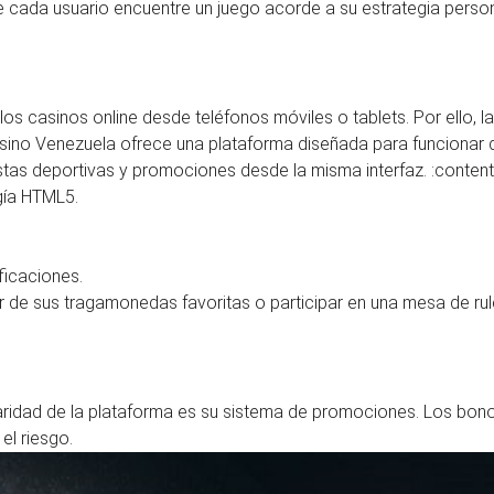
ue cada usuario encuentre un juego acorde a su estrategia person
l optimizada para jugad
os casinos online desde teléfonos móviles o tablets. Por ello, l
Casino Venezuela ofrece una plataforma diseñada para funcionar
as deportivas y promociones desde la misma interfaz. :content
gía HTML5.
ficaciones.
r de sus tragamonedas favoritas o participar en una mesa de rule
ones que aumentan la 
laridad de la plataforma es su sistema de promociones. Los bon
el riesgo.