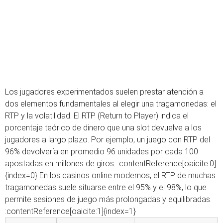
equilibrio entre
diversión y potencial
de ganancias
Los jugadores experimentados suelen prestar atención a
dos elementos fundamentales al elegir una tragamonedas: el
RTP y la volatilidad. El RTP (Return to Player) indica el
porcentaje teórico de dinero que una slot devuelve a los
jugadores a largo plazo. Por ejemplo, un juego con RTP del
96% devolvería en promedio 96 unidades por cada 100
apostadas en millones de giros. :contentReference[oaicite:0]
{index=0} En los casinos online modernos, el RTP de muchas
tragamonedas suele situarse entre el 95% y el 98%, lo que
permite sesiones de juego más prolongadas y equilibradas.
:contentReference[oaicite:1]{index=1}