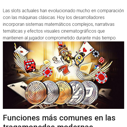
Las slots actuales han evolucionado mucho en comparación
con las máquinas clásicas. Hoy los desarrolladores
incorporan sistemas matemáticos complejos, narrativas
temáticas y efectos visuales cinematográficos que
mantienen al jugador comprometido durante más tiempo.
Funciones más comunes en las